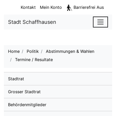
Kopfzeile
Stadt Schaffhausen - 
Sprunglinks
zur Startseite
Direkt zur Hauptnavigation
Direkt zum Inhalt
Direkt zur Suche
Direkt zum Stichwortverzeichnis
Kontakt
Mein Konto
Barrierefrei Aus
S
zur Startseite
Stadt Schaffhausen
Hauptnavigation
Hauptinhalt
Sie sind hier:
Home
Politik
Abstimmungen & Wahlen
Termine / Resultate
(ausgewählt)
Subnavigation
Stadtrat
Grosser Stadtrat
Behördenmitglieder