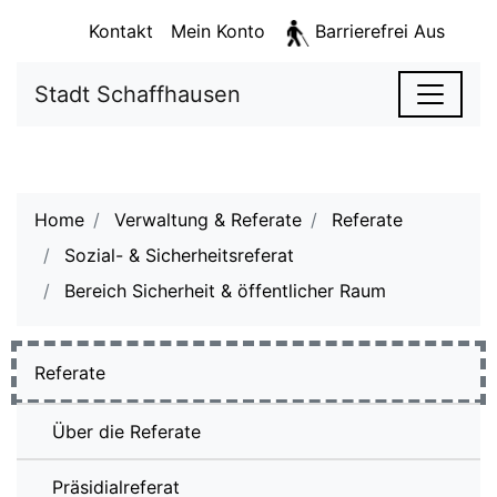
Kopfzeile
Stadt Schaffhausen - 
Sprunglinks
zur Startseite
Direkt zur Hauptnavigation
Direkt zum Inhalt
Direkt zur Suche
Direkt zum Stichwortverzeichnis
Kontakt
Mein Konto
Barrierefrei Aus
S
zur Startseite
Stadt Schaffhausen
Hauptnavigation
Hauptinhalt
Sie sind hier:
Home
Verwaltung & Referate
Referate
Sozial- & Sicherheitsreferat
Bereich Sicherheit & öffentlicher Raum
(ausgewählt)
Subnavigation
Referate
Über die Referate
Präsidialreferat