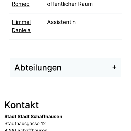
Romeo
öffentlicher Raum
Himmel
Assistentin
Daniela
Zugehörige Objekte
Abteilungen
Fussbereich
Kontakt
Stadt Stadt Schaffhausen
Stadthausgasse 12
8200 Schaffhausen