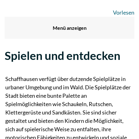
Vorlesen
Menü anzeigen
Spielen und entdecken
Zugehörige Objekte
Schaffhausen verfügt über dutzende Spielplätze in
urbaner Umgebung und im Wald. Die Spielplätze der
Stadt bieten eine bunte Palette an
Spielmöglichkeiten wie Schaukeln, Rutschen,
Klettergerüste und Sandkästen. Sie sind sicher
gestaltet und bieten den Kindern die Möglichkeit,
sich auf spielerische Weise zu entfalten, ihre
motorischen Fähigkeiten zu entwickeln und soziale