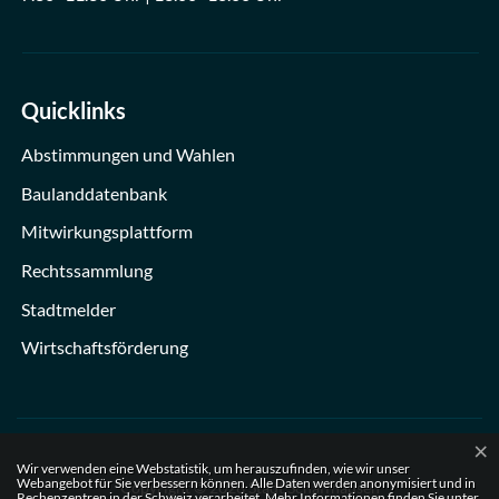
Quicklinks
Abstimmungen und Wahlen
Baulanddatenbank
Mitwirkungsplattform
Rechtssammlung
Stadtmelder
Wirtschaftsförderung
×
Webstatistik
Wir verwenden eine Webstatistik, um herauszufinden, wie wir unser
Webangebot für Sie verbessern können. Alle Daten werden anonymisiert und in
Copyright © 2026 Stadt Schaffhausen
Rechenzentren in der Schweiz verarbeitet. Mehr Informationen finden Sie unter