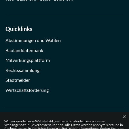
Quicklinks
Abstimmungen und Wahlen
Baulanddatenbank
Mitwirkungsplattform
Rechtssammlung
Stadtmelder
Wirtschaftsförderung
×
Webstatistik
Wir verwenden eine Webstatistik, um herauszufinden, wie wir unser
Webangebot für Sie verbessern können. Alle Daten werden anonymisiert und in
Copyright © 2026 Stadt Schaffhausen
Rechenzentren in der Schweiz verarbeitet. Mehr Informationen finden Sie unter