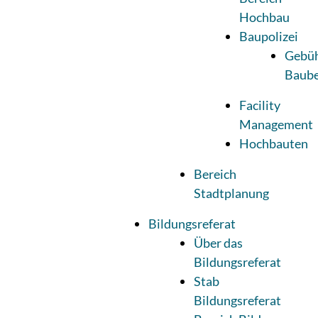
Hochbau
Baupolizei
Gebüh
Baube
Facility
Management
Hochbauten
Bereich
Stadtplanung
Bildungsreferat
Über das
Bildungsreferat
Stab
Bildungsreferat