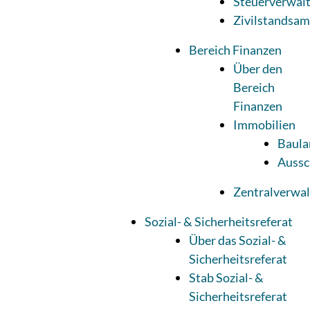
Steuerverwal
Zivilstandsam
Bereich Finanzen
Über den
Bereich
Finanzen
Immobilien
Baula
Aussc
Zentralverwa
Sozial- & Sicherheitsreferat
Über das Sozial- &
Sicherheitsreferat
Stab Sozial- &
Sicherheitsreferat