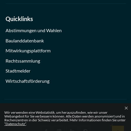
Quicklinks
Abstimmungen und Wahlen
Baulanddatenbank
Mitwirkungsplattform
Rechtssammlung
Stadtmelder
Wirtschaftsförderung
×
Webstatistik
Wir verwenden eine Webstatistik, um herauszufinden, wie wir unser
Webangebot für Sie verbessern können. Alle Daten werden anonymisiert und in
Copyright © 2026 Stadt Schaffhausen
Rechenzentren in der Schweiz verarbeitet. Mehr Informationen finden Sie unter
“Datenschutz“
.
Footer Social
Nach ob