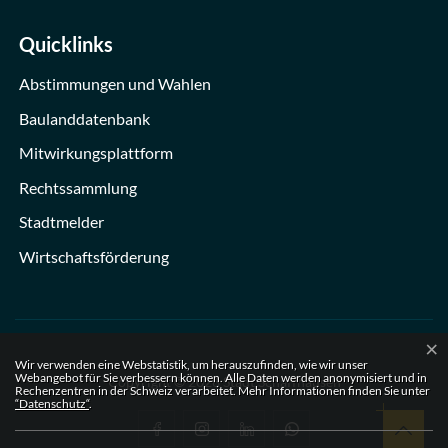
Quicklinks
Abstimmungen und Wahlen
Baulanddatenbank
Mitwirkungsplattform
Rechtssammlung
Stadtmelder
Wirtschaftsförderung
×
Webstatistik
Wir verwenden eine Webstatistik, um herauszufinden, wie wir unser
Webangebot für Sie verbessern können. Alle Daten werden anonymisiert und in
Copyright © 2026 Stadt Schaffhausen
Rechenzentren in der Schweiz verarbeitet. Mehr Informationen finden Sie unter
“Datenschutz“
.
Footer Social
Nach ob