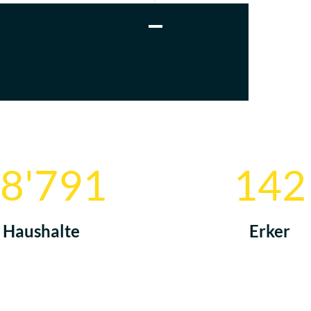
n
8'801
171
Haushalte
Erker