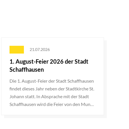
21.07.2026
1. August-Feier 2026 der Stadt
Schaffhausen
Die 1. August-Feier der Stadt Schaffhausen
D
findet dieses Jahr neben der Stadtkirche St.
s
Johann statt. In Absprache mit der Stadt
i
Schaffhausen wird die Feier von den Munot
z
Dixie Stompers organisiert. D...
N
a