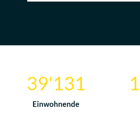
Counters in Frontboxe
39'173
1
Einwohnende