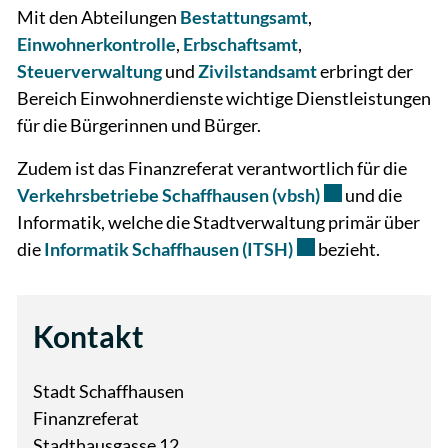
Mit den Abteilungen
Bestattungsamt
,
Einwohnerkontrolle
,
Erbschaftsamt
,
Steuerverwaltung
und
Zivilstandsamt
erbringt der
Bereich Einwohnerdienste wichtige Dienstleistungen
für die Bürgerinnen und Bürger.
Zudem ist das Finanzreferat verantwortlich für die
Externer Link wi
Verkehrsbetriebe Schaffhausen (vbsh)
und die
Informatik, welche die Stadtverwaltung primär über
Externer Link wird 
die
Informatik Schaffhausen (ITSH)
bezieht.
Kontakt
Stadt Schaffhausen
Finanzreferat
Stadthausgasse 12